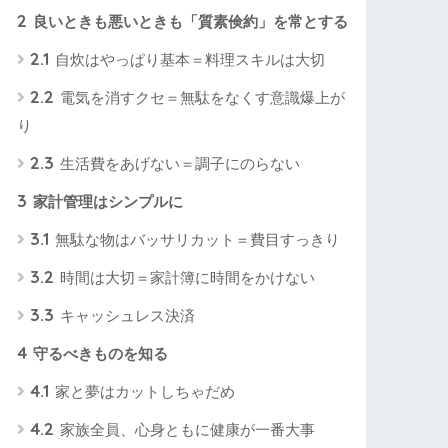
2
良いときも悪いときも「質素倹約」を常とする
2.1
自炊はやっぱり基本＝料理スキルは大切
2.2
電気を消すクセ＝無駄をなくす意識爆上が
り
2.3
生活費をあげない＝調子にのらない
3
家計管理はシンプルに
3.1
無駄な物はバッサリカット＝費目すっきり
3.2
時間は大切＝家計簿に時間をかけない
3.3
キャッシュレス決済
4
守るべきものを知る
4.1
家と夢はカットしちゃだめ
4.2
家族全員、心身ともに健康が一番大事