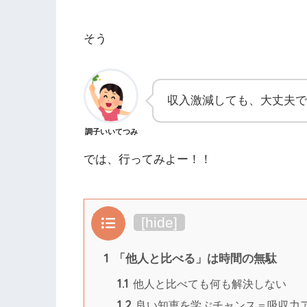
そう
収入激減しても、大丈夫で
調子いいてつみ
では、行ってみよー！！
目次
[
hide
]
1
「他人と比べる」は時間の無駄
1.1
他人と比べても何も解決しない
1.2
良い知恵を学ぶチャンス＝吸収力