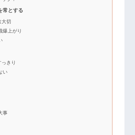
を常とする
は大切
識爆上がり
い
すっきり
ない
大事