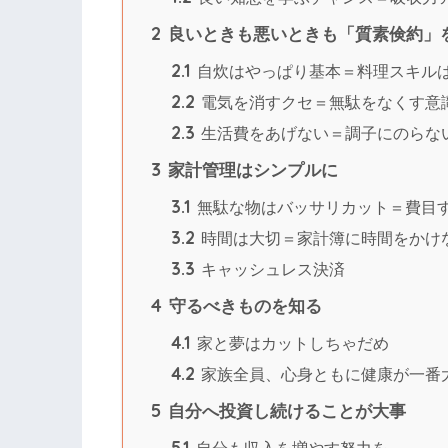
2
良いときも悪いときも「質素倹約」
2.1
自炊はやっぱり基本＝料理スキル
2.2
電気を消すクセ＝無駄をなくす意
2.3
生活費をあげない＝調子にのらな
3
家計管理はシンプルに
3.1
無駄な物はバッサリカット＝費目
3.2
時間は大切＝家計簿に時間をかけ
3.3
キャッシュレス決済
4
守るべきものを知る
4.1
家と夢はカットしちゃだめ
4.2
家族全員、心身ともに健康が一番
5
自分へ投資し続けることが大事
5.1